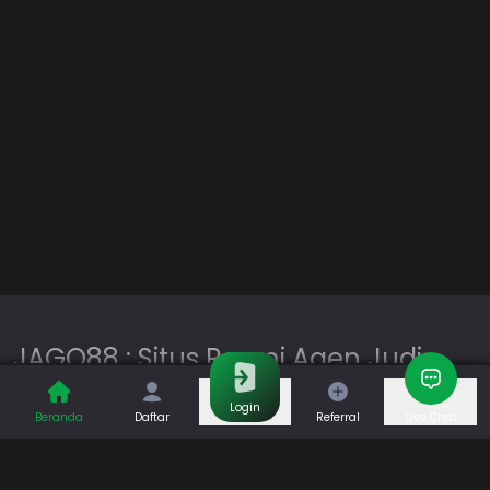
JAGO88 : Situs Resmi Agen Judi
Bola Mix Parlay Online
Login
Beranda
Daftar
Referral
Live Chat
Selengkapnya
Jika berbicara tentang sepak bola, Piala Dunia atau FIFA