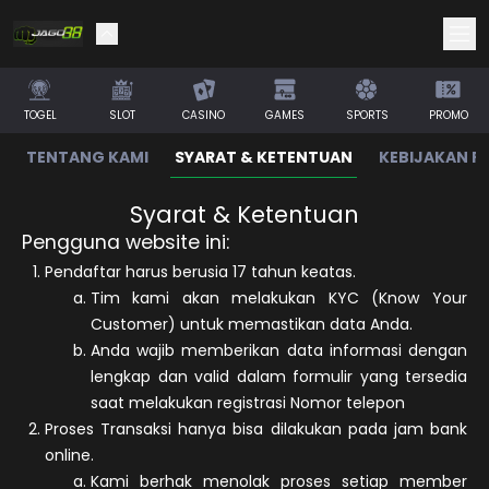
TOGEL
SLOT
CASINO
GAMES
SPORTS
PROMO
TENTANG KAMI
SYARAT & KETENTUAN
KEBIJAKAN PR
Syarat & Ketentuan
Pengguna website ini:
Pendaftar harus berusia 17 tahun keatas.
Tim kami akan melakukan KYC (Know Your
Customer) untuk memastikan data Anda.
Anda wajib memberikan data informasi dengan
lengkap dan valid dalam formulir yang tersedia
saat melakukan registrasi Nomor telepon
Proses Transaksi hanya bisa dilakukan pada jam bank
online.
Kami berhak menolak proses setiap member