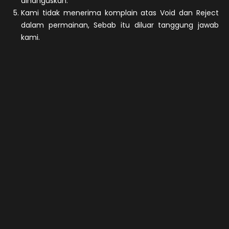
dihanguskan.
Kami tidak menerima komplain atas Void dan Reject
dalam permainan, Sebab itu diluar tanggung jawab
kami.