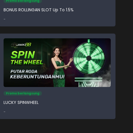
Promo berlangsung
BONUS ROLLINGAN SLOT Up To 1.5%
-
Promo berlangsung
LUCKY SPINWHEEL
-