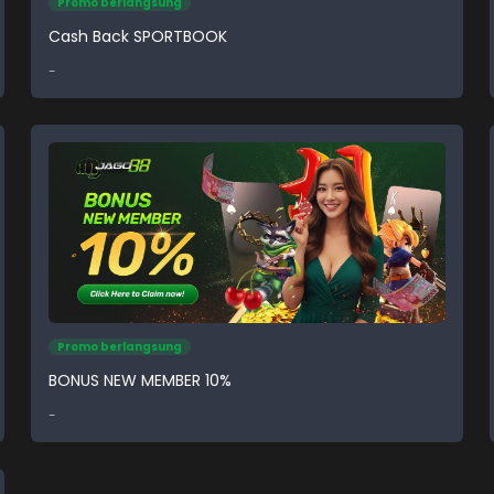
Promo berlangsung
Cash Back SPORTBOOK
-
Promo berlangsung
BONUS NEW MEMBER 10%
-