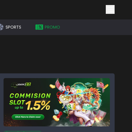
SPORTS
PROMO