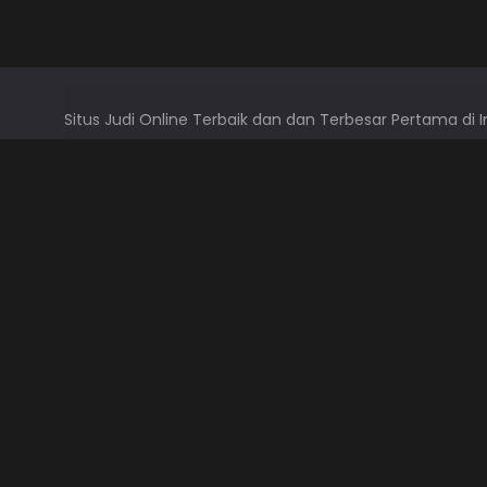
Situs Judi Online Terbaik dan dan Terbesar Pertama di I
Casino dan Slot Online dari berbagai provider judi bers
provider barusan merupakan provider judi terbesar dan
mempunyai ijin resmi di Eropa yang diberikan oleh Isle 
Permainan
Bantuan & Panduan
Togel
Tentang Kami
Slot
Syarat dan Ketentuan
Casino
Kebijakan Privasi
Games
Pusat Bantuan
Sports
Hubungi Kami