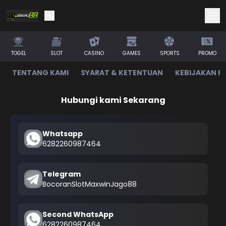
TOGEL
SLOT
CASINO
GAMES
SPORTS
PROMO
TENTANG KAMI
SYARAT & KETENTUAN
KEBIJAKAN PR
Hubungi kami Sekarang
Whatsapp
6282260987464
Telegram
BocoranSlotMaxwinJago88
Second WhatsApp
6282260987464