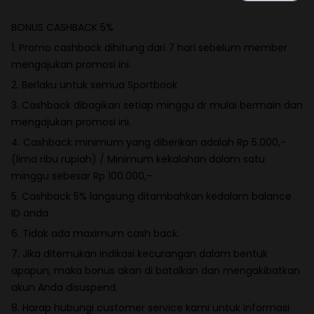
BONUS CASHBACK 5%
1. Promo cashback dihitung dari 7 hari sebelum member
mengajukan promosi ini.
2. Berlaku untuk semua Sportbook
3. Cashback dibagikan setiap minggu dr mulai bermain dan
mengajukan promosi ini.
4. Cashback minimum yang diberikan adalah Rp 5.000,-
(lima ribu rupiah) / Minimum kekalahan dalam satu
minggu sebesar Rp 100.000,-
5. Cashback 5% langsung ditambahkan kedalam balance
ID anda.
6. Tidak ada maximum cash back.
7. Jika ditemukan indikasi kecurangan dalam bentuk
apapun, maka bonus akan di batalkan dan mengakibatkan
akun Anda disuspend.
8. Harap hubungi customer service kami untuk informasi