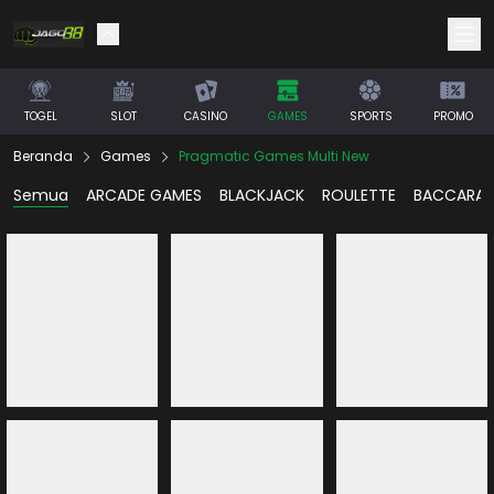
TOGEL
SLOT
CASINO
GAMES
SPORTS
PROMO
Beranda
Games
Pragmatic Games Multi New
Semua
ARCADE GAMES
BLACKJACK
ROULETTE
BACCARA
Chicken+
Limbo+
Mines+