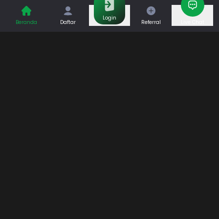
Togel
Slot
Casino
Games
Login
Beranda
Daftar
Referral
Live Chat
Sports
Promo
Bantuan & Panduan
Tentang Kami
Syarat dan Ketentuan
Kebijakan Privasi
Pusat Bantuan
Hubungi Kami
F.A.Q
Referral
Blog
Download APP
Hubungi Kami